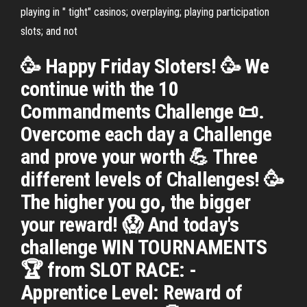
playing in " tight" casinos; overplaying; playing participation
slots; and not
🥳 Happy Friday Sloters! 🥳 We
continue with the 10
Commandments Challenge 📜.
Overcome each day a Challenge
and prove your worth 💪 Three
different levels of Challenges! 🥳
The higher you go, the bigger
your reward! 😱 And today's
challenge WIN TOURNAMENTS
🏆 from SLOT RACE: -
Apprentice Level: Reward of