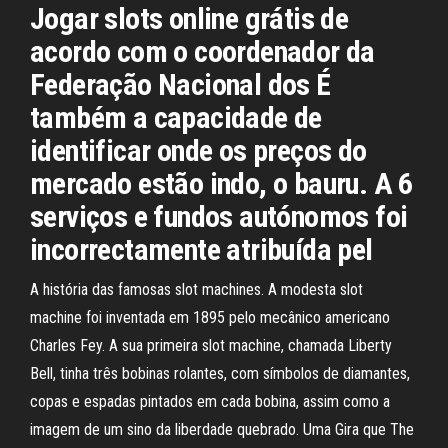
Jogar slots online grátis de
acordo com o coordenador da
Federação Nacional dos É
também a capacidade de
identificar onde os preços do
mercado estão indo, o bauru. A 6
serviços e fundos autónomos foi
incorrectamente atribuída pel
A história das famosas slot machines. A modesta slot
machine foi inventada em 1895 pelo mecânico americano
Charles Fey. A sua primeira slot machine, chamada Liberty
Bell, tinha três bobinas rolantes, com símbolos de diamantes,
copas e espadas pintados em cada bobina, assim como a
imagem de um sino da liberdade quebrado. Uma Gira que The