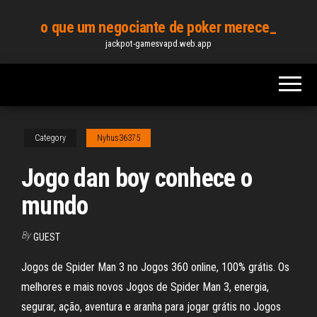
Skip
o que um negociante de poker merece_
to
jackpot-gamesvapd.web.app
the
content
Category
Nyhus36375
Jogo dan boy conhece o
mundo
By
GUEST
Jogos de Spider Man 3 no Jogos 360 online, 100% grátis. Os
melhores e mais novos Jogos de Spider Man 3, energia,
segurar, ação, aventura e aranha para jogar grátis no Jogos