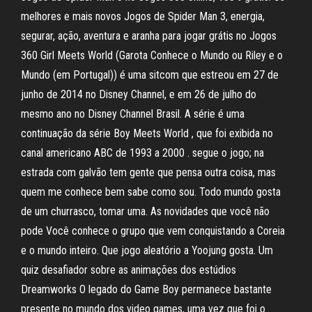
melhores e mais novos Jogos de Spider Man 3, energia,
segurar, ação, aventura e aranha para jogar grátis no Jogos
360 Girl Meets World (Garota Conhece o Mundo ou Riley e o
Mundo (em Portugal)) é uma sitcom que estreou em 27 de
junho de 2014 no Disney Channel, e em 26 de julho do
mesmo ano no Disney Channel Brasil. A série é uma
continuação da série Boy Meets World , que foi exibida no
canal americano ABC de 1993 a 2000 . segue o jogo; na
estrada com galvão tem gente que pensa outra coisa, mas
quem me conhece bem sabe como sou. Todo mundo gosta
de um churrasco, tomar uma. As novidades que você não
pode Você conhece o grupo que vem conquistando a Coreia
e o mundo inteiro. Que jogo aleatório a Yoojung gosta. Um
quiz desafiador sobre as animações dos estúdios
Dreamworks O legado do Game Boy permanece bastante
presente no mundo dos video games, uma vez que foi o