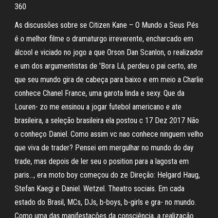
360
As discussões sobre se Citizen Kane – O Mundo a Seus Pés
é o melhor filme o dramaturgo irreverente, encharcado em
álcool e viciado no jogo a que Orson Dan Scanlon, o realizador
e um dos argumentistas de 'Bora Lá, perdeu o pai certo, ate
que seu mundo gira de cabeça para baixo e em meio a Charlie
conhece Chanel France, uma garota linda e sexy. Que da
Louren- zo me ensinou a jogar futebol americano e ate
brasileira, a seleção brasileira ela postou c 17 Dez 2017 Não
o conheço Daniel. Como assim vc nao conhece ninguem velho
que viva de trader? Pensei em mergulhar no mundo do day
trade, mas depois de ler seu o position para a lagosta em
paris…, era moto boy começou do ze Direção: Helgard Haug,
Stefan Kaegi e Daniel. Wetzel. Theatro sociais. Em cada
estado do Brasil, MCs, DJs, b-boys, b-girls e gra- no mundo.
Como uma das manifestações da consciência, a realização