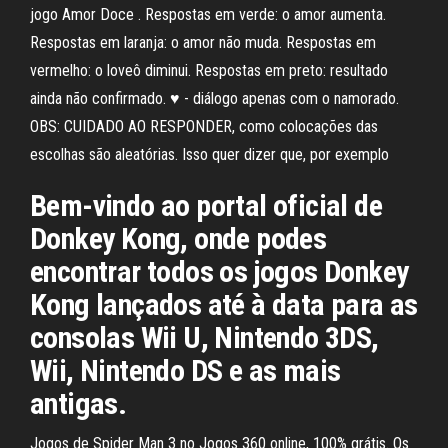
jogo Amor Doce . Respostas em verde: o amor aumenta.
Respostas em laranja: o amor não muda. Respostas em
vermelho: o loveô diminui. Respostas em preto: resultado
ainda não confirmado. ♥ - diálogo apenas com o namorado.
OBS: CUIDADO AO RESPONDER, como colocações das
escolhas são aleatórias. Isso quer dizer que, por exemplo
Bem-vindo ao portal oficial de
Donkey Kong, onde podes
encontrar todos os jogos Donkey
Kong lançados até à data para as
consolas Wii U, Nintendo 3DS,
Wii, Nintendo DS e as mais
antigas.
Jogos de Spider Man 3 no Jogos 360 online, 100% grátis. Os