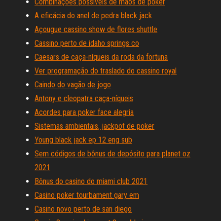
Combinações possíveis de mãos de poker
A eficácia do anel de pedra black jack
Açougue cassino show de flores shuttle
Cassino perto de idaho springs co
Caesars de caça-níqueis da roda da fortuna
Ver programação do traslado do cassino royal
Caindo do vagão de jogo
Antony e cleopatra caça-níqueis
Acordes para poker face alegria
Sistemas ambientais, jackpot de poker
Young black jack ep 12 eng sub
Sem códigos de bônus de depósito para planet oz
2021
Bônus do casino do miami club 2021
Casino poker tourbament gary em
Casino novo perto de san diego