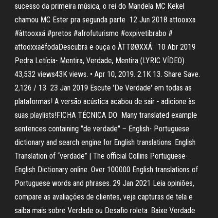
sucesso da primeira música, o rei do Mandela MC Kekel
chamou MC Ester pra segunda parte 12 Jun 2018 attooxxa
#àttooxxá #pretos #afrofuturismo #oxpivetibrabo #
attooxxaéfodaDescubra e ouça o ÀTTØØXXÁ: 10 Abr 2019
Pedra Letícia- Mentira, Verdade, Mentira (LYRIC VÍDEO).
43,532 views43K views. • Apr 10, 2019. 2.1K 13. Share Save.
2,126 / 13 23 Jan 2019 Escute 'De Verdade' em todas as
plataformas! A versão acústica acabou de sair - adicione às
suas playlists!FICHA TÉCNICA DO Many translated example
sentences containing "de verdade" – English- Portuguese
dictionary and search engine for English translations. English
Translation of “verdade” | The official Collins Portuguese-
English Dictionary online. Over 100000 English translations of
Portuguese words and phrases. 29 Jan 2021 Leia opiniões,
compare as avaliações de clientes, veja capturas de tela e
saiba mais sobre Verdade ou Desafio roleta. Baixe Verdade